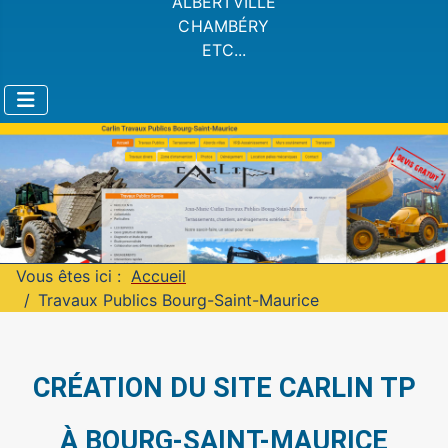
ALBERTVILLE
CHAMBÉRY
ETC...
Vous êtes ici :
Accueil
Travaux Publics Bourg-Saint-Maurice
CRÉATION DU SITE CARLIN TP
À BOURG-SAINT-MAURICE