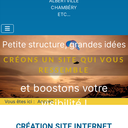
ALBERTVILLE
CHAMBÉRY
ETC...
Petite structure, grandes idées
CRÉONS UN SITE QUI VOUS
RESSEMBLE
et boostons votre
visibilité !
Vous êtes ici :
Accueil
CRÉATION SITE INTERNET