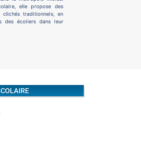
olaire, elle propose des
 clichés traditionnels, en
 des écoliers dans leur
SCOLAIRE
a
e
t
n
.