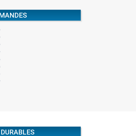
OMMANDES
e
e
e
e
s
s
n
e
 DURABLES